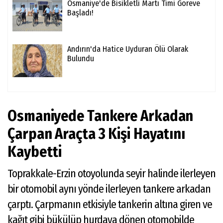
Osmaniye'de Bisikletli Martı Timi Göreve
Başladı!
Andırın'da Hatice Uyduran Ölü Olarak
Bulundu
Osmaniyede Tankere Arkadan
Çarpan Araçta 3 Kişi Hayatını
Kaybetti
Toprakkale-Erzin otoyolunda seyir halinde ilerleyen
bir otomobil aynı yönde ilerleyen tankere arkadan
çarptı. Çarpmanın etkisiyle tankerin altına giren ve
kağıt gibi bükülüp hurdaya dönen otomobilde