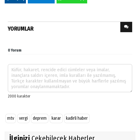
YORUMLAR
0 Yorum
mtv
vergi
deprem
karar
kadirli haber
İlginizi
Çekebilecek Haberler