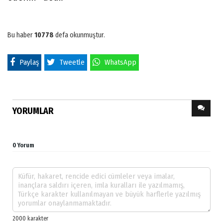
Bu haber
10778
defa okunmuştur.
Paylaş
Tweetle
WhatsApp
YORUMLAR
0 Yorum