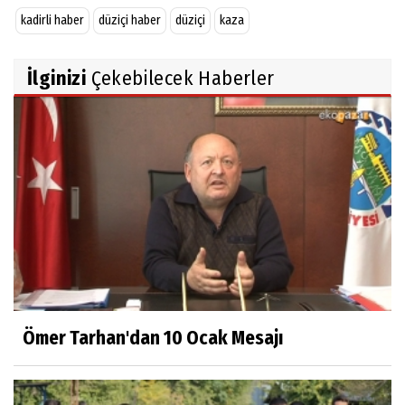
kadirli haber
düziçi haber
düziçi
kaza
İlginizi
Çekebilecek Haberler
Ömer Tarhan'dan 10 Ocak Mesajı