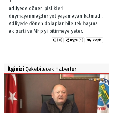
adliyede dönen pislikleri
duymayanmağduriyet yaşamayan kalmadı,
Adliyede dönen dolaplar bile tek başına
ak parti ve Mhp yi bitirmeye yeter.
(
0
)
Beğen
(
1
)
Cevapla
İlginizi
Çekebilecek Haberler