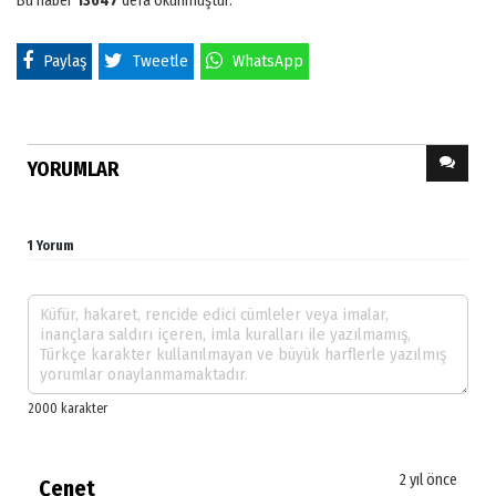
Bu haber
13647
defa okunmuştur.
Paylaş
Tweetle
WhatsApp
YORUMLAR
1 Yorum
2 yıl önce
Çenet