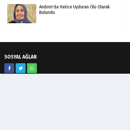
Andırın'da Hatice Uyduran Ölü Olarak
Bulundu
SOSYAL AĞLAR
Video Galeri
Köşe Yazarları
Biyografiler
Anketler
Hava Durumu
Günün Haberleri
Gazete Manşetleri
Haber Arşivi