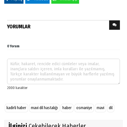
YORUMLAR
0 Yorum
kadirli haber
mavi dil hastalığı
haber
osmaniye
mavi
dil
İlginizi
Çekebilecek Haberler