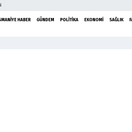
i
SMANIYE HABER
GÜNDEM
POLITIKA
EKONOMI
SAĞLIK
F
mu
Köşe Yazarları
şetleri
Video Galeri
r