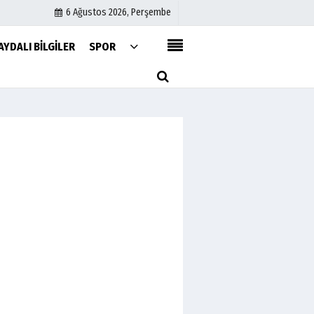
6 Ağustos 2026, Perşembe
AYDALI BILGILER
SPOR
Kullanım Koşulları
Gizlilik Bildirimi
Topluluk Kuralları
Künye