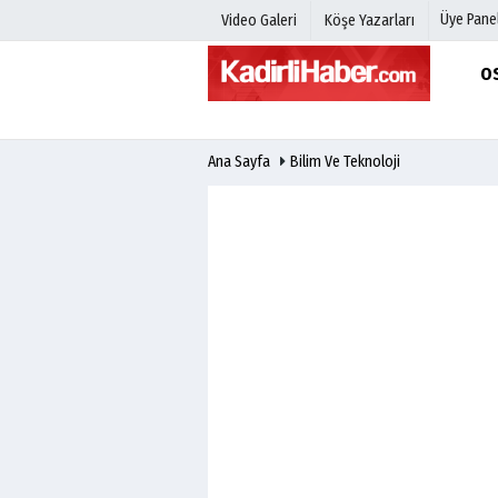
Üye Panel
Video Galeri
Köşe Yazarları
O
Üye Paneli
Hava Duru
Ana Sayfa
Bilim Ve Teknoloji
Haber Arşivi
Gazete Man
Gazete Arşivi
Anketler
Günün Haberleri
Biyografile