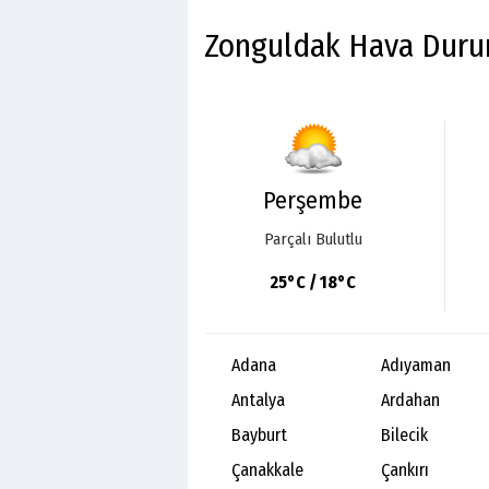
Zonguldak Hava Dur
Perşembe
Parçalı Bulutlu
25°C / 18°C
Adana
Adıyaman
Antalya
Ardahan
Bayburt
Bilecik
Çanakkale
Çankırı