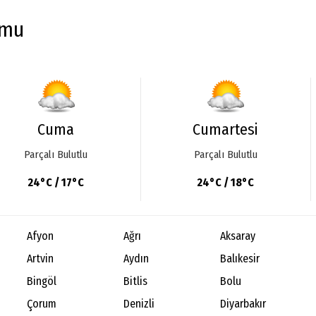
umu
Cuma
Cumartesi
Parçalı Bulutlu
Parçalı Bulutlu
24°C / 17°C
24°C / 18°C
Afyon
Ağrı
Aksaray
Artvin
Aydın
Balıkesir
Bingöl
Bitlis
Bolu
Çorum
Denizli
Diyarbakır