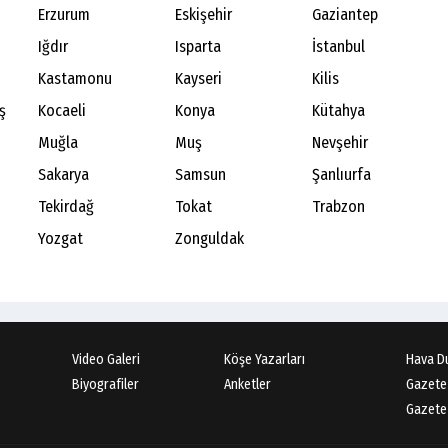
Erzurum
Eskişehir
Gaziantep
Iğdır
Isparta
İstanbul
Kastamonu
Kayseri
Kilis
ş
Kocaeli
Konya
Kütahya
Muğla
Muş
Nevşehir
Sakarya
Samsun
Şanlıurfa
Tekirdağ
Tokat
Trabzon
Yozgat
Zonguldak
Video Galeri
Köşe Yazarları
Hava D
Biyografiler
Anketler
Gazete
Gazete 