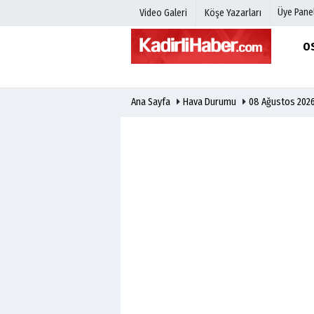
Üye Panel
Video Galeri
Köşe Yazarları
O
Üye Paneli
Hava Duru
Ana Sayfa
Hava Durumu
08 Ağustos 202
Haber Arşivi
Gazete Man
Gazete Arşivi
Anketler
Günün Haberleri
Biyografile