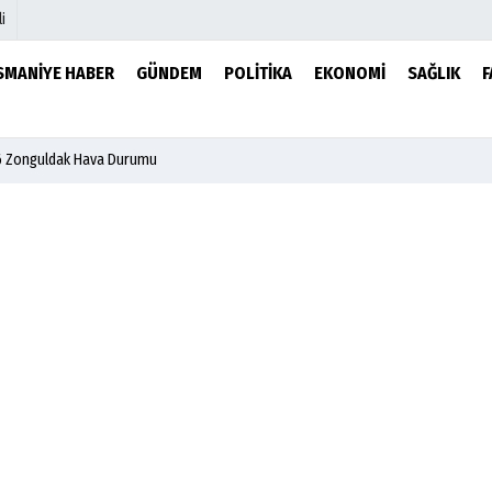
i
SMANIYE HABER
GÜNDEM
POLITIKA
EKONOMI
SAĞLIK
F
mu
Köşe Yazarları
6 Zonguldak Hava Durumu
şetleri
Video Galeri
r