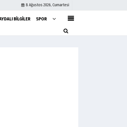
8 Ağustos 2026, Cumartesi
AYDALI BILGILER
SPOR
Kullanım Koşulları
Gizlilik Bildirimi
Topluluk Kuralları
Künye