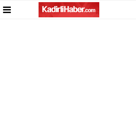
Üye Paneli
Hava
Köşe
Kullanım
Durumu
Yazarları
Koşulları
Haber
Arşivi
Gazete
Video
Gizlilik
Manşetleri
Galeri
Bildirimi
Gazete
Arşivi
Anketler
Topluluk
Kuralları
Günün
Biyografiler
Haberleri
Künye