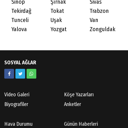
Sinop
Şırnak
Sivas
Tekirdağ
Tokat
Trabzon
Tunceli
Uşak
Van
Yalova
Yozgat
Zonguldak
SOSYAL AĞLAR
Video Galeri
Köşe Yazarları
Biyografiler
Anketler
Hava Durumu
Günün Haberleri