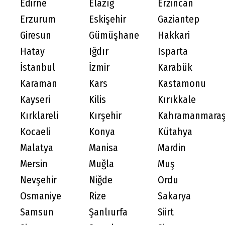
Edirne
Elazığ
Erzincan
Erzurum
Eskişehir
Gaziantep
Giresun
Gümüşhane
Hakkari
Hatay
Iğdır
Isparta
İstanbul
İzmir
Karabük
Karaman
Kars
Kastamonu
Kayseri
Kilis
Kırıkkale
Kırklareli
Kırşehir
Kahramanmara
Kocaeli
Konya
Kütahya
Malatya
Manisa
Mardin
Mersin
Muğla
Muş
Nevşehir
Niğde
Ordu
Osmaniye
Rize
Sakarya
Samsun
Şanlıurfa
Siirt