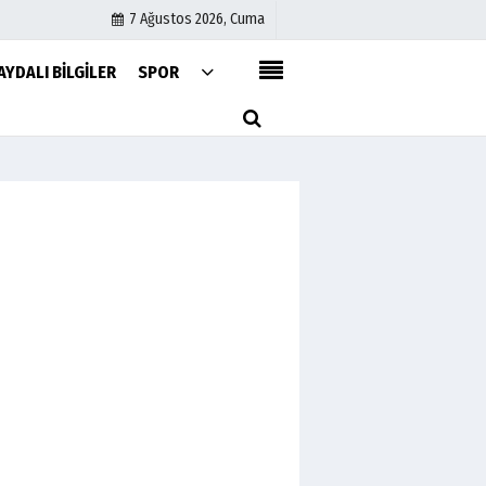
7 Ağustos 2026, Cuma
AYDALI BILGILER
SPOR
Kullanım Koşulları
Gizlilik Bildirimi
Topluluk Kuralları
Künye