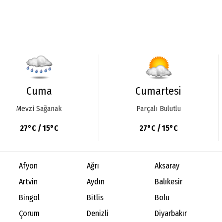
Cuma
Cumartesi
Mevzi Sağanak
Parçalı Bulutlu
27°C / 15°C
27°C / 15°C
Afyon
Ağrı
Aksaray
Artvin
Aydın
Balıkesir
Bingöl
Bitlis
Bolu
Çorum
Denizli
Diyarbakır