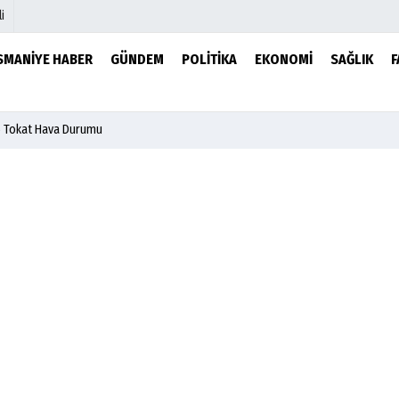
i
SMANIYE HABER
GÜNDEM
POLITIKA
EKONOMI
SAĞLIK
F
mu
Köşe Yazarları
6 Tokat Hava Durumu
şetleri
Video Galeri
r