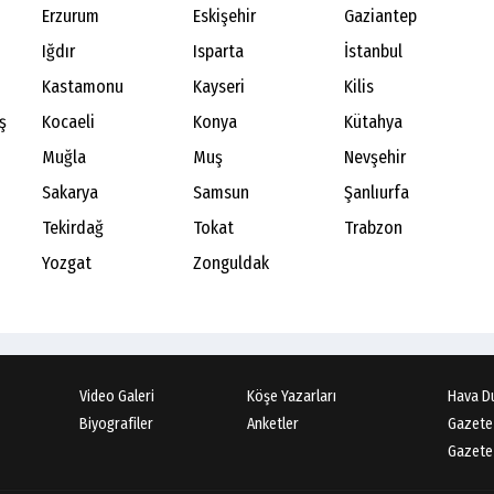
Erzurum
Eskişehir
Gaziantep
Iğdır
Isparta
İstanbul
Kastamonu
Kayseri
Kilis
ş
Kocaeli
Konya
Kütahya
Muğla
Muş
Nevşehir
Sakarya
Samsun
Şanlıurfa
Tekirdağ
Tokat
Trabzon
Yozgat
Zonguldak
Video Galeri
Köşe Yazarları
Hava D
Biyografiler
Anketler
Gazete
Gazete 