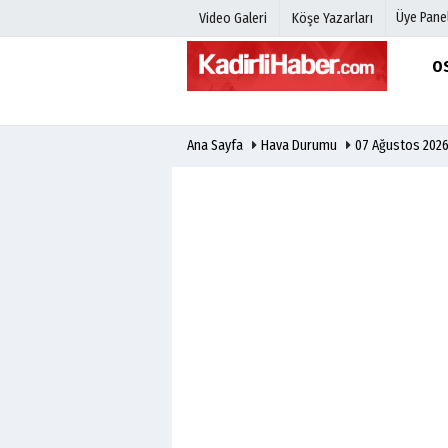
Üye Panel
Video Galeri
Köşe Yazarları
O
Üye Paneli
Hava Duru
Ana Sayfa
Hava Durumu
07 Ağustos 202
Haber Arşivi
Gazete Man
Gazete Arşivi
Anketler
Günün Haberleri
Biyografile