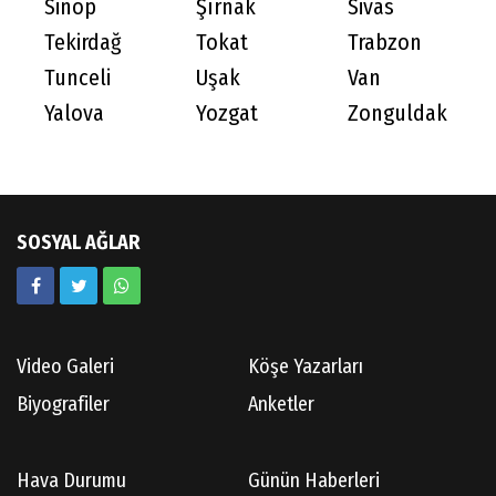
Sinop
Şırnak
Sivas
Tekirdağ
Tokat
Trabzon
Tunceli
Uşak
Van
Yalova
Yozgat
Zonguldak
SOSYAL AĞLAR
Video Galeri
Köşe Yazarları
Biyografiler
Anketler
Hava Durumu
Günün Haberleri