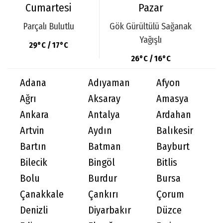
Cumartesi
Pazar
Parçalı Bulutlu
Gök Gürültülü Sağanak
Yağışlı
29°C / 17°C
26°C / 16°C
Adana
Adıyaman
Afyon
Ağrı
Aksaray
Amasya
Ankara
Antalya
Ardahan
Artvin
Aydın
Balıkesir
Bartın
Batman
Bayburt
Bilecik
Bingöl
Bitlis
Bolu
Burdur
Bursa
Çanakkale
Çankırı
Çorum
Denizli
Diyarbakır
Düzce