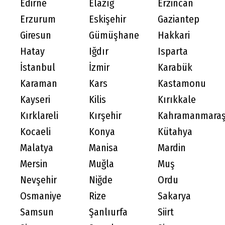
Edirne
Elazığ
Erzincan
Erzurum
Eskişehir
Gaziantep
Giresun
Gümüşhane
Hakkari
Hatay
Iğdır
Isparta
İstanbul
İzmir
Karabük
Karaman
Kars
Kastamonu
Kayseri
Kilis
Kırıkkale
Kırklareli
Kırşehir
Kahramanmara
Kocaeli
Konya
Kütahya
Malatya
Manisa
Mardin
Mersin
Muğla
Muş
Nevşehir
Niğde
Ordu
Osmaniye
Rize
Sakarya
Samsun
Şanlıurfa
Siirt