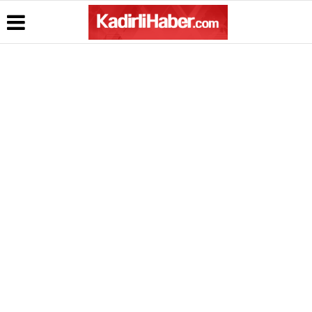
Üye Paneli
Hava
Köşe
Kullanım
Durumu
Yazarları
Koşulları
Haber
Arşivi
Gazete
Video
Gizlilik
Manşetleri
Galeri
Bildirimi
Gazete
Arşivi
Anketler
Topluluk
Kuralları
Günün
Biyografiler
Haberleri
Künye