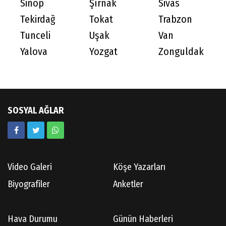
Sinop
Şırnak
Sivas
Tekirdağ
Tokat
Trabzon
Tunceli
Uşak
Van
Yalova
Yozgat
Zonguldak
SOSYAL AĞLAR
Video Galeri
Köşe Yazarları
Biyografiler
Anketler
Hava Durumu
Günün Haberleri