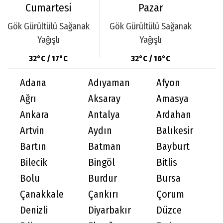
Cumartesi
Pazar
Gök Gürültülü Sağanak
Gök Gürültülü Sağanak
Yağışlı
Yağışlı
32°C / 17°C
32°C / 16°C
Adana
Adıyaman
Afyon
Ağrı
Aksaray
Amasya
Ankara
Antalya
Ardahan
Artvin
Aydın
Balıkesir
Bartın
Batman
Bayburt
Bilecik
Bingöl
Bitlis
Bolu
Burdur
Bursa
Çanakkale
Çankırı
Çorum
Denizli
Diyarbakır
Düzce