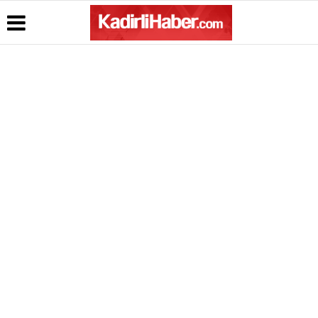
Üye Paneli
Hava
Köşe
Kullanım
Durumu
Yazarları
Koşulları
Haber
Arşivi
Gazete
Video
Gizlilik
Manşetleri
Galeri
Bildirimi
Gazete
Arşivi
Anketler
Topluluk
Kuralları
Günün
Biyografiler
Haberleri
Künye