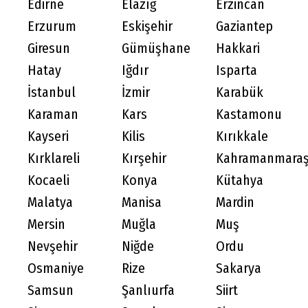
Edirne
Elazığ
Erzincan
Erzurum
Eskişehir
Gaziantep
Giresun
Gümüşhane
Hakkari
Hatay
Iğdır
Isparta
İstanbul
İzmir
Karabük
Karaman
Kars
Kastamonu
Kayseri
Kilis
Kırıkkale
Kırklareli
Kırşehir
Kahramanmara
Kocaeli
Konya
Kütahya
Malatya
Manisa
Mardin
Mersin
Muğla
Muş
Nevşehir
Niğde
Ordu
Osmaniye
Rize
Sakarya
Samsun
Şanlıurfa
Siirt