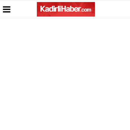
Üye Paneli
Hava
Köşe
Kullanım
Durumu
Yazarları
Koşulları
Haber
Arşivi
Gazete
Video
Gizlilik
Manşetleri
Galeri
Bildirimi
Gazete
Arşivi
Anketler
Topluluk
Kuralları
Günün
Biyografiler
Haberleri
Künye